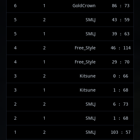
6
1
GoldCrown
86 : 73
5
2
SMLJ
43 : 59
5
1
SMLJ
39 : 63
4
2
Free_Style
46 : 114
4
1
Free_Style
29 : 70
3
2
Kitsune
0 : 66
3
1
Kitsune
1 : 68
2
2
SMLJ
6 : 73
2
1
SMLJ
1 : 68
1
2
SMLJ
103 : 57