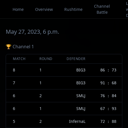
L
Channel
Home
Overview
Rushtime
Battle
May 27, 2023, 6 p.m.
🏆 Channel 1
MATCH
ROUND
DEFENDER
8
1
BIG3
86 : 73
7
1
BIG3
91 : 68
6
2
SMLJ
76 : 84
6
1
SMLJ
67 : 93
5
2
InfernaL
72 : 88