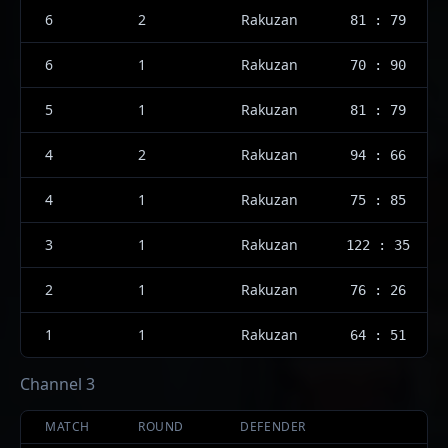
6
2
Rakuzan
81 : 79
6
1
Rakuzan
70 : 90
5
1
Rakuzan
81 : 79
4
2
Rakuzan
94 : 66
4
1
Rakuzan
75 : 85
3
1
Rakuzan
122 : 35
2
1
Rakuzan
76 : 26
1
1
Rakuzan
64 : 51
Channel 3
MATCH
ROUND
DEFENDER