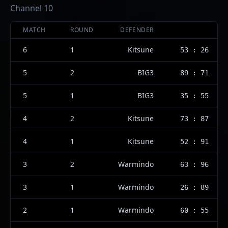
Channel 10
MATCH
ROUND
DEFENDER
6
1
Kitsune
53 : 26
5
2
BIG3
89 : 71
5
1
BIG3
35 : 55
4
2
Kitsune
73 : 87
4
1
Kitsune
52 : 91
3
2
Warmindo
63 : 96
3
1
Warmindo
26 : 89
2
1
Warmindo
60 : 55