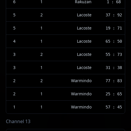
6
1
Rakuzan
1 : 68
5
2
Lacoste
37 : 92
5
1
Lacoste
19 : 71
4
1
Lacoste
65 : 50
3
2
Lacoste
55 : 73
3
1
Lacoste
31 : 38
2
2
Warmindo
77 : 83
2
1
Warmindo
25 : 65
1
1
Warmindo
57 : 45
Channel 13