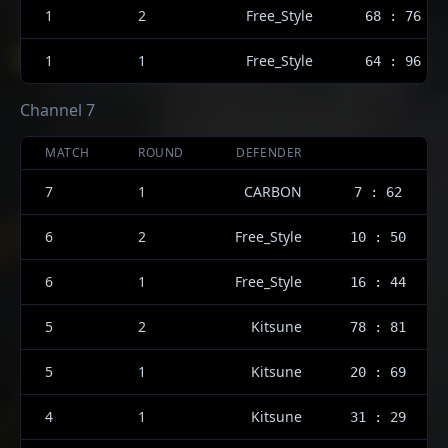
1
2
Free_Style
68 : 76
1
1
Free_Style
64 : 96
Channel 7
MATCH
ROUND
DEFENDER
7
1
CARBON
7 : 62
6
2
Free_Style
10 : 50
6
1
Free_Style
16 : 44
5
2
Kitsune
78 : 81
5
1
Kitsune
20 : 69
4
1
Kitsune
31 : 29