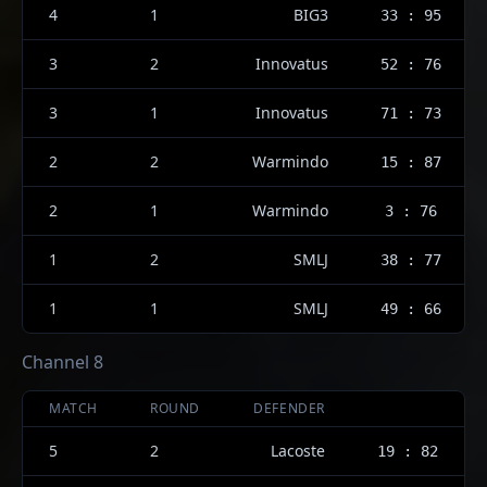
4
1
BIG3
33 : 95
3
2
Innovatus
52 : 76
3
1
Innovatus
71 : 73
2
2
Warmindo
15 : 87
2
1
Warmindo
3 : 76
1
2
SMLJ
38 : 77
1
1
SMLJ
49 : 66
Channel 8
MATCH
ROUND
DEFENDER
5
2
Lacoste
19 : 82