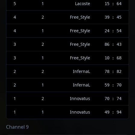
5
1
Lacoste
15 : 64
4
2
Free_Style
39 : 45
4
1
Free_Style
24 : 54
3
2
Free_Style
86 : 43
3
1
Free_Style
10 : 68
2
2
InfernaL
78 : 82
2
1
InfernaL
59 : 70
1
2
Innovatus
70 : 74
1
1
Innovatus
49 : 94
Channel 9