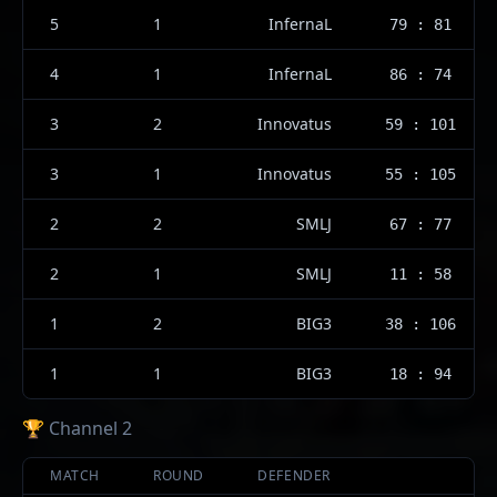
5
1
InfernaL
79 : 81
4
1
InfernaL
86 : 74
3
2
Innovatus
59 : 101
3
1
Innovatus
55 : 105
2
2
SMLJ
67 : 77
2
1
SMLJ
11 : 58
1
2
BIG3
38 : 106
1
1
BIG3
18 : 94
🏆 Channel 2
MATCH
ROUND
DEFENDER