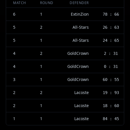
MATCH
ROUND
DEFENDER
6
1
ExtinZion
78 : 66
5
2
All-Stars
26 : 63
5
1
All-Stars
24 : 65
4
2
GoldCrown
2 : 31
4
1
GoldCrown
0 : 31
3
1
GoldCrown
60 : 55
2
2
Lacoste
19 : 93
2
1
Lacoste
18 : 60
1
1
Lacoste
84 : 45