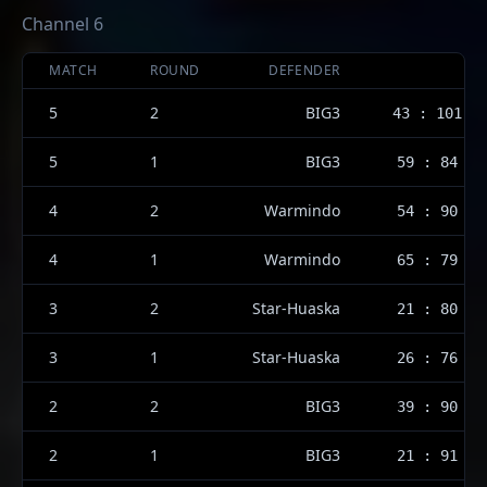
Channel 6
MATCH
ROUND
DEFENDER
5
2
BIG3
43 : 101
5
1
BIG3
59 : 84
4
2
Warmindo
54 : 90
4
1
Warmindo
65 : 79
3
2
Star-Huaska
21 : 80
3
1
Star-Huaska
26 : 76
2
2
BIG3
39 : 90
2
1
BIG3
21 : 91