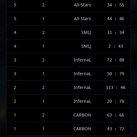
5
2
All-Stars
34 : 55
5
1
All-Stars
44 : 46
4
2
SMLJ
11 : 34
4
1
SMLJ
2 : 43
3
2
InfernaL
72 : 88
3
1
InfernaL
50 : 79
2
2
InfernaL
113 : 46
2
1
InfernaL
20 : 70
1
2
CARBON
63 : 66
1
1
CARBON
43 : 72