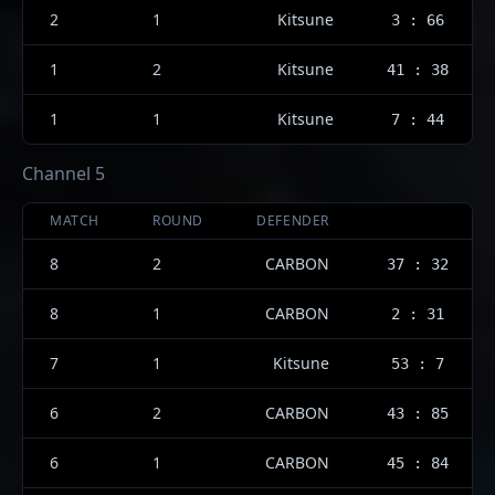
2
1
Kitsune
3 : 66
1
2
Kitsune
41 : 38
1
1
Kitsune
7 : 44
Channel 5
MATCH
ROUND
DEFENDER
8
2
CARBON
37 : 32
8
1
CARBON
2 : 31
7
1
Kitsune
53 : 7
6
2
CARBON
43 : 85
6
1
CARBON
45 : 84