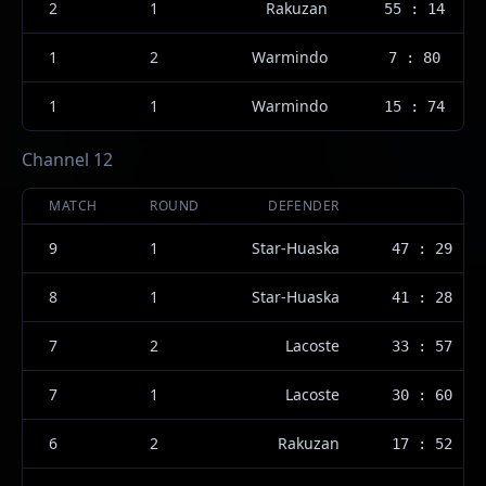
2
1
Rakuzan
55 : 14
1
2
Warmindo
7 : 80
1
1
Warmindo
15 : 74
Channel 12
MATCH
ROUND
DEFENDER
9
1
Star-Huaska
47 : 29
8
1
Star-Huaska
41 : 28
7
2
Lacoste
33 : 57
7
1
Lacoste
30 : 60
6
2
Rakuzan
17 : 52